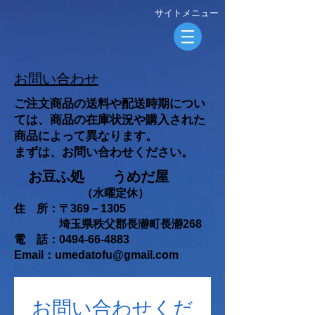
​サイトメニュー
​お問い合わせ
ご注文商品の送料や配送時期につい
ては、商品の在庫状況や購入された
商品によって異なります。
まずは、お問い合わせください。
お豆ふ処 うめだ屋
（水曜定休）
住 所：〒369－1305
埼玉県秩父郡長瀞町長瀞268
電 話：0494-66-4883
Email：
umedatofu@gmail.com
お問い合わせくだ