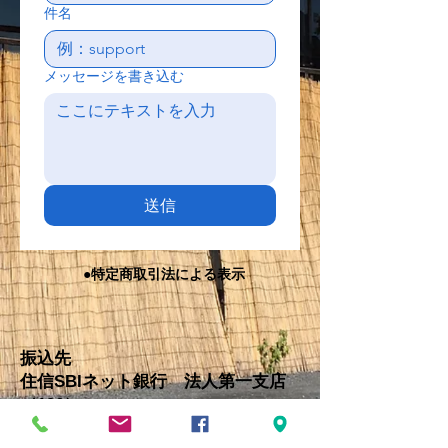
件名
メッセージを書き込む
送信
●特定商取引法による表示
振込先
住信SBIネット銀行 法人第一支店
（106）
株式会社 うめだ屋