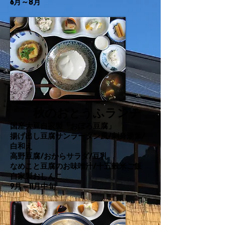
​6月～8月
秋のおとうふランチ
国産大豆自家製「おぼろ豆腐」
揚げ出し豆腐サンラータン風/刺身湯葉/
白
和え
高野豆腐/おからサラダ/
豆乳
なめこと豆腐のお味噌汁/
十五穀米ご飯
自家製おしんこ
​9月～11月中旬