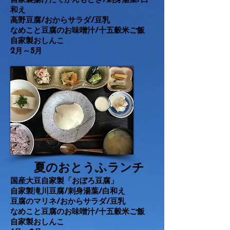
和え
高野豆腐/おからサラダ/
豆乳
なめこと豆腐のお味噌汁/
十五穀米ご飯
自家製おしんこ
​2月～5月
夏のおとうふランチ
国産大豆自家製「おぼろ豆腐」
自家製滝川豆腐/刺身湯葉/白
和え
豆腐のマリネ/おからサラダ/
豆乳
なめこと豆腐のお味噌汁/
十五穀米ご飯
自家製おしんこ