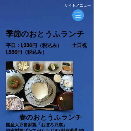
​サイトメニュー
​季節のおとうふランチ
平日：1,230円（税込み） 土日祝
1,330円（税込み）
春のおとうふランチ
国産大豆自家製「おぼろ豆腐」
自家製揚げたてがんもどき/刺身湯葉/白