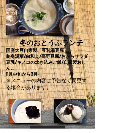
冬のおとうふランチ
国産大豆自家製「豆乳湯豆腐」
刺身湯葉/白
和え/
高野豆腐/おからサラダ
豆乳/キノコの炊き込み
ご飯/
自家製おし
んこ
​11月中旬から2月
※メニューの内容は予告なく変更す
る場合があります。
メニューに戻る