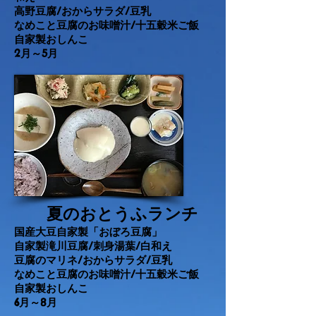
高野豆腐/おからサラダ/
豆乳
なめこと豆腐のお味噌汁/
十五穀米ご飯
自家製おしんこ
​2月～5月
夏のおとうふランチ
国産大豆自家製「おぼろ豆腐」
自家製滝川豆腐/刺身湯葉/白
和え
豆腐のマリネ/おからサラダ/
豆乳
なめこと豆腐のお味噌汁/
十五穀米ご飯
自家製おしんこ
​6月～8月