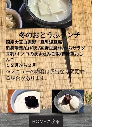
冬のおとうふランチ
国産大豆自家製「豆乳湯豆腐」
刺身湯葉/白
和え/
高野豆腐/おからサラダ
豆乳/キノコの炊き込み
ご飯/
自家製おし
んこ
​１２月から２月
※メニューの内容は予告なく変更す
る場合があります。
HOMEに戻る