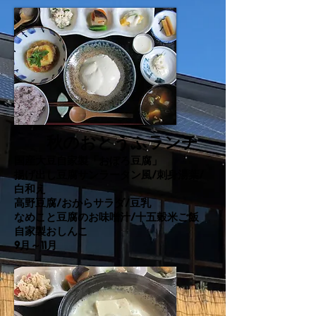
秋のおとうふランチ
国産大豆自家製「おぼろ豆腐」
揚げ出し豆腐サンラータン風/刺身湯葉/
白
和え
高野豆腐/おからサラダ/
豆乳
なめこと豆腐のお味噌汁/
十五穀米ご飯
自家製おしんこ
​9月～11月