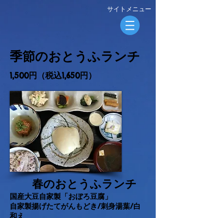
​サイトメニュー
​季節のおとうふランチ
1,500円（税込1,650円）
春のおとうふランチ
国産大豆自家製「おぼろ豆腐」
自家製揚げたてがんもどき/刺身湯葉/白
和え